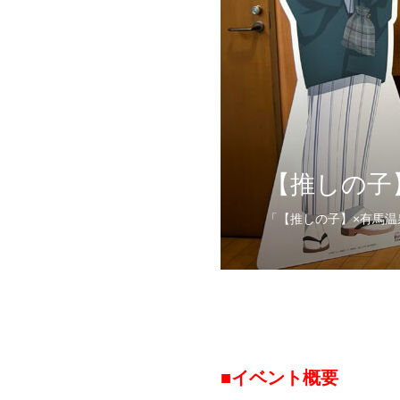
【推しの子
「【推しの子】×有馬温泉」
■イベント概要