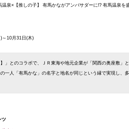
馬温泉×【推しの子】 有馬かながアンバサダーに!? 有馬温泉を
～10月31日(木)
子】」とのコラボで、ＪＲ東海や地元企業が「関西の奥座敷」
ンの一人「有馬かな」の名字と地名が同じという縁で実現し、
ンツ