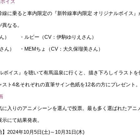
ルボイス
幹線に乗ると車内限定の『新幹線車内限定 オリジナルボイス』
が異なる。
さん） ・ルビー（CV：伊駒ゆりえさん）
さん） ・MEMちょ（CV：大久保瑠美さん）
ナルボイス』を聴いて有馬温泉に行くと、描き下ろしイラストを
ャスト4名それぞれの直筆サイン色紙を12名の方にプレゼント
企画
気に入りのアニメシーンを選んで投票。最も多く選ばれたアニ
展示にて結果発表。
024年10月5日(土)～10月31日(木)