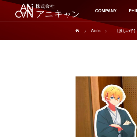
COMPANY
PHI
Works
「【推しの子】×