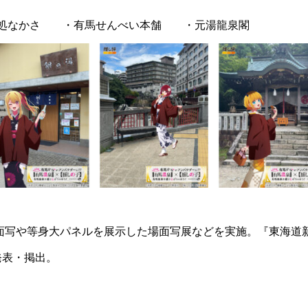
事処なかさ ・有馬せんべい本舗 ・元湯龍泉閣
面写や等身大パネルを展示した場面写展などを実施。『東海道新
画の発表・掲出。