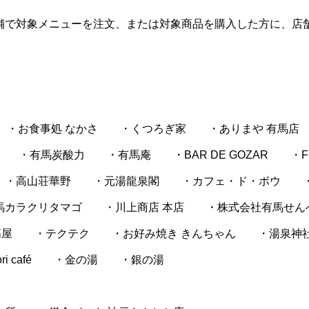
舗で対象メニューを注文、または対象商品を購入した方に、店
 PORCO ・お食事処 なかさ ・くつろぎ家 ・ありまや 有馬店
・有馬炭酸力 ・有馬庵 ・BAR DE GOZAR ・Fish H
・高山荘華野 ・元湯龍泉閣 ・カフェ・ド・ボウ ・
馬カラクリタマゴ ・川上商店 本店 ・株式会社有馬せん
 ・吉高屋 ・テクテク ・お好み焼き きんちゃん ・湯泉神
ori café ・金の湯 ・銀の湯