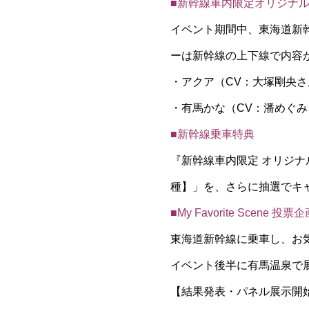
■新幹線車内限定オリジナ
イベント期間中、東海道新
ーは新幹線の上下線で内容
・アクア（CV：大塚剛央
・有馬かな（CV：潘めぐみ
■新幹線乗車特典
『新幹線車内限定 オリジ
種】」を、さらに抽選でキ
■My Favorite Scene 投票
東海道新幹線に乗車し、お
イベント後半に有馬温泉で
【結果発表・パネル展示開始】2